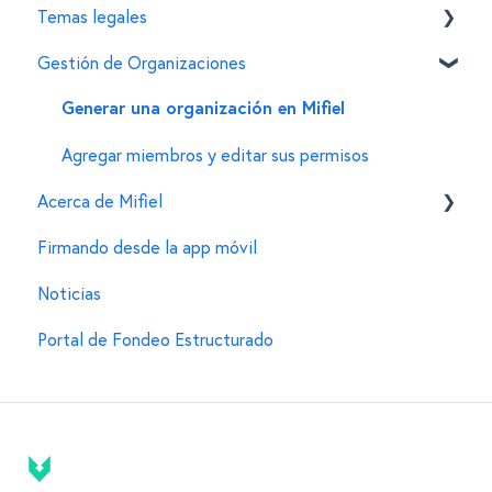
Temas legales
Funciones adicionales
Esquema de precios
Tu cuenta de Mifiel
Gestión de Organizaciones
Proceso de compra
Funcionalidades para firmantes
Normatividad de la firma electrónica
Proceso de facturación
Tu e.firma (FIEL)
Dudas al transicionar a la firma electrónica
Generar una organización en Mifiel
Consulta de consumos
Otras dudas legales
Agregar miembros y editar sus permisos
Acerca de Mifiel
Errores frecuentes
Firmando desde la app móvil
Información general
Noticias
Portal de Fondeo Estructurado