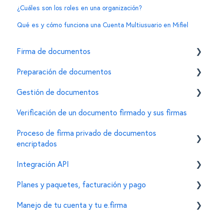
¿Cuáles son los roles en una organización?
Qué es y cómo funciona una Cuenta Multiusuario en Mifiel
Firma de documentos
Preparación de documentos
Cómo firmar un documento usando la e.firma en
Mifiel
Gestión de documentos
Invitar firmantes
Características de la e.firma
Verificación de un documento firmado y sus firmas
Personalizar características de un documento
General
Errores comunes
Proceso de firma privado de documentos
Para administradores de documentos
encriptados
Integración API
Creación de documentos encriptados
Planes y paquetes, facturación y pago
Firma de documentos encriptados
General
Manejo de tu cuenta y tu e.firma
Configuración de organizaciones y cuentas
Personalizaciones en el widget de firma
Funcionalidades