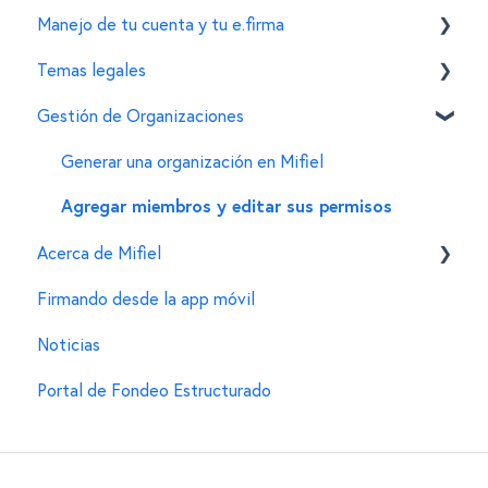
Manejo de tu cuenta y tu e.firma
Configuración de organizaciones y cuentas
Personalizaciones en el widget de firma
Funcionalidades
Temas legales
Funciones adicionales
Esquema de precios
Tu cuenta de Mifiel
Gestión de Organizaciones
Proceso de compra
Funcionalidades para firmantes
Normatividad de la firma electrónica
Proceso de facturación
Tu e.firma (FIEL)
Dudas al transicionar a la firma electrónica
Generar una organización en Mifiel
Consulta de consumos
Otras dudas legales
Agregar miembros y editar sus permisos
Acerca de Mifiel
Errores frecuentes
Firmando desde la app móvil
Información general
Noticias
Portal de Fondeo Estructurado