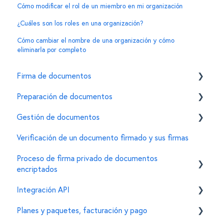
Cómo modificar el rol de un miembro en mi organización
¿Cuáles son los roles en una organización?
Cómo cambiar el nombre de una organización y cómo
eliminarla por completo
Firma de documentos
Preparación de documentos
Cómo firmar un documento usando la e.firma en
Mifiel
Gestión de documentos
Invitar firmantes
Características de la e.firma
Verificación de un documento firmado y sus firmas
Personalizar características de un documento
General
Errores comunes
Proceso de firma privado de documentos
Para administradores de documentos
encriptados
Integración API
Creación de documentos encriptados
Planes y paquetes, facturación y pago
Firma de documentos encriptados
General