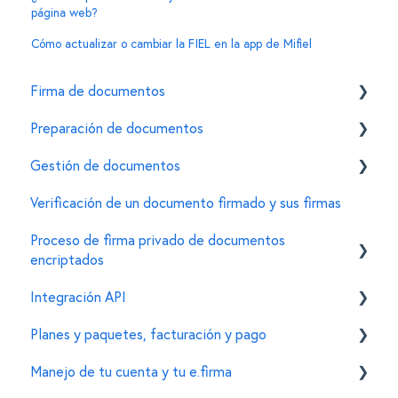
página web?
Cómo actualizar o cambiar la FIEL en la app de Mifiel
Firma de documentos
Preparación de documentos
Cómo firmar un documento usando la e.firma en
Mifiel
Gestión de documentos
Invitar firmantes
Características de la e.firma
Verificación de un documento firmado y sus firmas
Personalizar características de un documento
General
Errores comunes
Proceso de firma privado de documentos
Para administradores de documentos
encriptados
Integración API
Creación de documentos encriptados
Planes y paquetes, facturación y pago
Firma de documentos encriptados
General
Manejo de tu cuenta y tu e.firma
Configuración de organizaciones y cuentas
Personalizaciones en el widget de firma
Funcionalidades