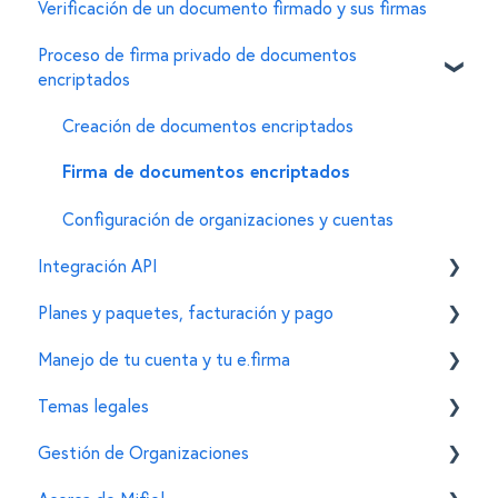
Verificación de un documento firmado y sus firmas
Personalizar características de un documento
General
Errores comunes
Proceso de firma privado de documentos
Para administradores de documentos
encriptados
Creación de documentos encriptados
Firma de documentos encriptados
Configuración de organizaciones y cuentas
Integración API
Planes y paquetes, facturación y pago
General
Manejo de tu cuenta y tu e.firma
Personalizaciones en el widget de firma
Funcionalidades
Temas legales
Funciones adicionales
Esquema de precios
Tu cuenta de Mifiel
Gestión de Organizaciones
Proceso de compra
Funcionalidades para firmantes
Normatividad de la firma electrónica