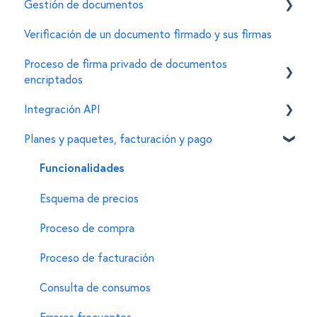
Gestión de documentos
Invitar firmantes
Características de la e.firma
Verificación de un documento firmado y sus firmas
Personalizar características de un documento
General
Errores comunes
Proceso de firma privado de documentos
Para administradores de documentos
encriptados
Integración API
Creación de documentos encriptados
Planes y paquetes, facturación y pago
Firma de documentos encriptados
General
Configuración de organizaciones y cuentas
Personalizaciones en el widget de firma
Funcionalidades
Funciones adicionales
Esquema de precios
Proceso de compra
Proceso de facturación
Consulta de consumos
Errores frecuentes