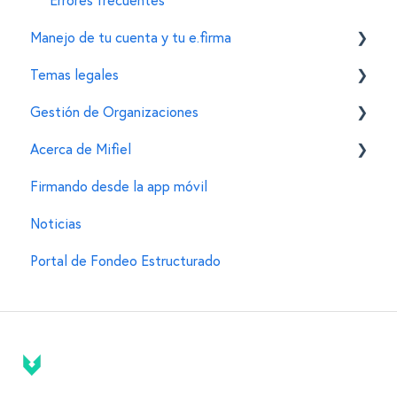
Manejo de tu cuenta y tu e.firma
Temas legales
Tu cuenta de Mifiel
Gestión de Organizaciones
Funcionalidades para firmantes
Normatividad de la firma electrónica
Acerca de Mifiel
Tu e.firma (FIEL)
Dudas al transicionar a la firma electrónica
Generar una organización en Mifiel
Firmando desde la app móvil
Otras dudas legales
Agregar miembros y editar sus permisos
Información general
Noticias
Portal de Fondeo Estructurado