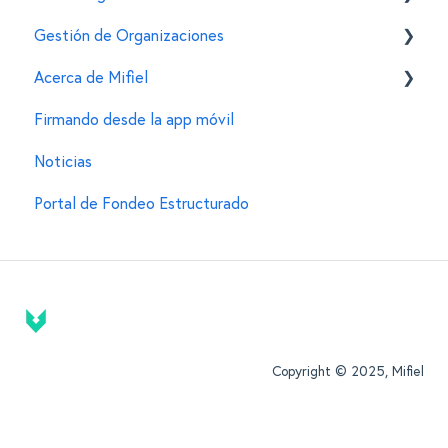
Gestión de Organizaciones
Funcionalidades para firmantes
Normatividad de la firma electrónica
Acerca de Mifiel
Tu e.firma (FIEL)
Dudas al transicionar a la firma electrónica
Generar una organización en Mifiel
Firmando desde la app móvil
Otras dudas legales
Agregar miembros y editar sus permisos
Información general
Noticias
Portal de Fondeo Estructurado
Copyright © 2025, Mifiel