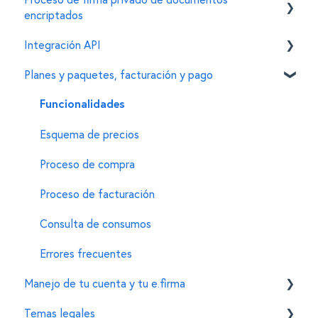
encriptados
Integración API
Creación de documentos encriptados
Planes y paquetes, facturación y pago
Firma de documentos encriptados
General
Configuración de organizaciones y cuentas
Personalizaciones en el widget de firma
Funcionalidades
Funciones adicionales
Esquema de precios
Proceso de compra
Proceso de facturación
Consulta de consumos
Errores frecuentes
Manejo de tu cuenta y tu e.firma
Temas legales
Tu cuenta de Mifiel