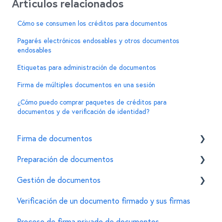
Artículos relacionados
Cómo se consumen los créditos para documentos
Pagarés electrónicos endosables y otros documentos
endosables
Etiquetas para administración de documentos
Firma de múltiples documentos en una sesión
¿Cómo puedo comprar paquetes de créditos para
documentos y de verificación de identidad?
Firma de documentos
Preparación de documentos
Cómo firmar un documento usando la e.firma en
Mifiel
Gestión de documentos
Invitar firmantes
Características de la e.firma
Verificación de un documento firmado y sus firmas
Personalizar características de un documento
General
Errores comunes
Proceso de firma privado de documentos
Para administradores de documentos