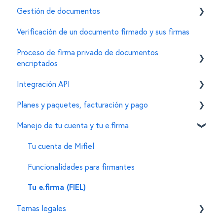
Mifiel
Gestión de documentos
Invitar firmantes
Características de la e.firma
Verificación de un documento firmado y sus firmas
Personalizar características de un documento
General
Errores comunes
Proceso de firma privado de documentos
Para administradores de documentos
encriptados
Integración API
Creación de documentos encriptados
Planes y paquetes, facturación y pago
Firma de documentos encriptados
General
Manejo de tu cuenta y tu e.firma
Configuración de organizaciones y cuentas
Personalizaciones en el widget de firma
Funcionalidades
Funciones adicionales
Esquema de precios
Tu cuenta de Mifiel
Proceso de compra
Funcionalidades para firmantes
Proceso de facturación
Tu e.firma (FIEL)
Temas legales
Consulta de consumos