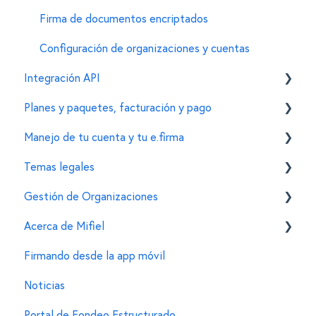
Firma de documentos encriptados
Configuración de organizaciones y cuentas
Integración API
Planes y paquetes, facturación y pago
General
Manejo de tu cuenta y tu e.firma
Personalizaciones en el widget de firma
Funcionalidades
Temas legales
Funciones adicionales
Esquema de precios
Tu cuenta de Mifiel
Gestión de Organizaciones
Proceso de compra
Funcionalidades para firmantes
Normatividad de la firma electrónica
Acerca de Mifiel
Proceso de facturación
Tu e.firma (FIEL)
Dudas al transicionar a la firma electrónica
Generar una organización en Mifiel
Firmando desde la app móvil
Consulta de consumos
Otras dudas legales
Agregar miembros y editar sus permisos
Información general
Noticias
Errores frecuentes
Portal de Fondeo Estructurado