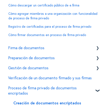
Cómo descargar un certificado público de e.firma
Cómo agregar miembros a una organización con funcionalidad
de proceso de firma privado
Registro de certificados para el proceso de firma privado
Cómo firmar documentos en proceso de firma privado
Firma de documentos
Preparación de documentos
Cómo firmar un documento usando la e.firma en
Mifiel
Gestión de documentos
Invitar firmantes
Características de la e.firma
Verificación de un documento firmado y sus firmas
Personalizar características de un documento
General
Errores comunes
Proceso de firma privado de documentos
Para administradores de documentos
encriptados
Creación de documentos encriptados