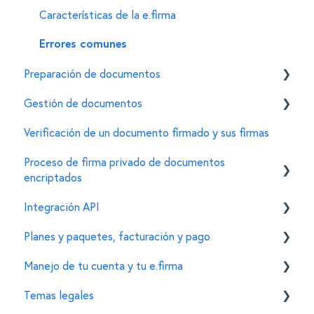
Características de la e.firma
Errores comunes
Preparación de documentos
Gestión de documentos
Invitar firmantes
Verificación de un documento firmado y sus firmas
Personalizar características de un documento
General
Proceso de firma privado de documentos
Para administradores de documentos
encriptados
Integración API
Creación de documentos encriptados
Planes y paquetes, facturación y pago
Firma de documentos encriptados
General
Manejo de tu cuenta y tu e.firma
Configuración de organizaciones y cuentas
Personalizaciones en el widget de firma
Funcionalidades
Temas legales
Funciones adicionales
Esquema de precios
Tu cuenta de Mifiel